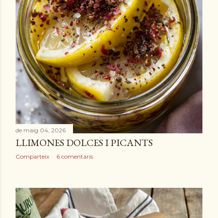
e
s
de maig 04, 2026
LLIMONES DOLCES I PICANTS
Comparteix
6 comentaris