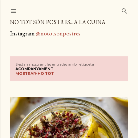
Salta al contingut principal
NO TOT SÓN POSTRES... A LA CUINA
Instagram
@nototsonpostres
S'estan mostrant les entrades amb l'etiqueta
E
ACOMPANYAMENT
MOSTRAR-HO TOT
n
t
r
a
d