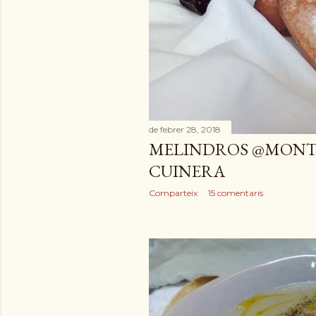
e
s
de febrer 28, 2018
MELINDROS @MONTS
CUINERA
Comparteix
15 comentaris