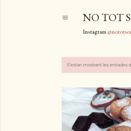
NO TOT S
Instagram
@nototso
S'estan mostrant les entrades d
E
n
t
r
a
d