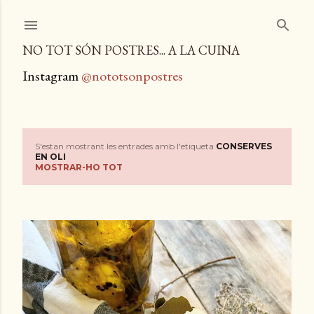
Salta al contingut principal
NO TOT SÓN POSTRES... A LA CUINA
Instagram
@nototsonpostres
S'estan mostrant les entrades amb l'etiqueta
CONSERVES
E
EN OLI
MOSTRAR-HO TOT
n
t
r
a
d