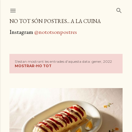
Salta al contingut principal
NO TOT SÓN POSTRES... A LA CUINA
Instagram
@nototsonpostres
S'estan mostrant les entrades d'aquesta data: gener, 2022
E
MOSTRAR-HO TOT
n
t
r
a
d