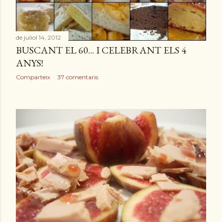
e
s
de juliol 14, 2012
BUSCANT EL 60... I CELEBRANT ELS 4
ANYS!
Comparteix
37 comentaris