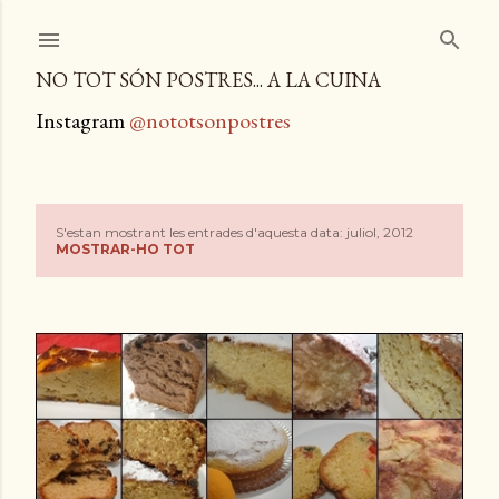
Salta al contingut principal
NO TOT SÓN POSTRES... A LA CUINA
Instagram
@nototsonpostres
S'estan mostrant les entrades d'aquesta data: juliol, 2012
E
MOSTRAR-HO TOT
n
t
r
a
d