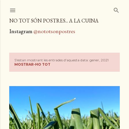
Salta al contingut principal
NO TOT SÓN POSTRES... A LA CUINA
Instagram
@nototsonpostres
S'estan mostrant les entrades d'aquesta data: gener, 2021
E
MOSTRAR-HO TOT
n
t
r
a
d