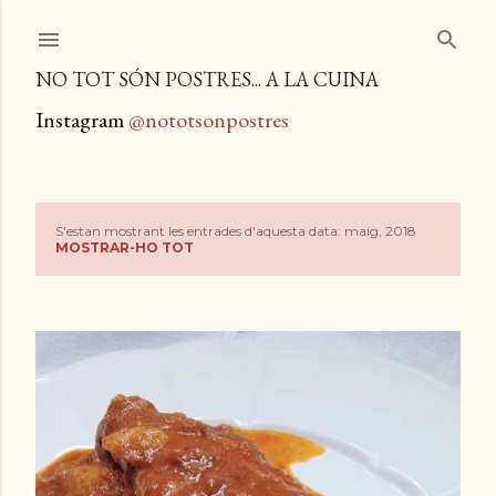
Salta al contingut principal
NO TOT SÓN POSTRES... A LA CUINA
Instagram
@nototsonpostres
S'estan mostrant les entrades d'aquesta data: maig, 2018
E
MOSTRAR-HO TOT
n
t
r
a
d