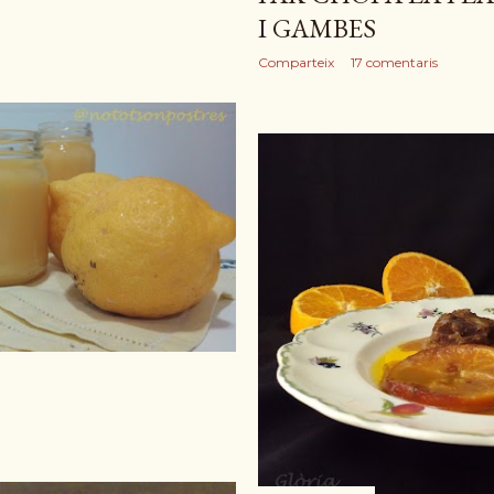
I GAMBES
Comparteix
17 comentaris