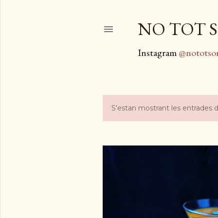
NO TOT S
Instagram
@nototso
S'estan mostrant les entrades 
E
n
t
r
a
d