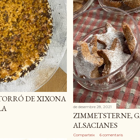
E TORRÓ DE XIXONA
LA
de desembre 28, 2021
ZIMMETSTERNE, G
ALSACIANES
Comparteix
6 comentaris