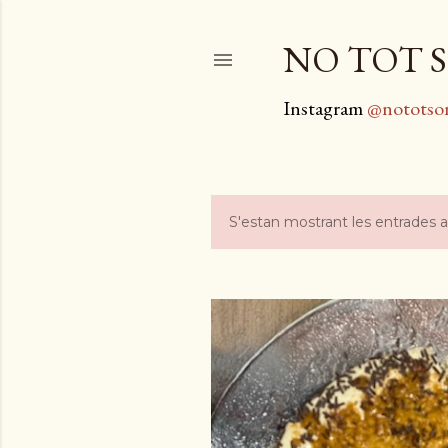
NO TOT S
Instagram
@nototso
S'estan mostrant les entrades 
E
n
t
r
a
d