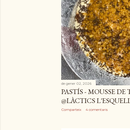
e
s
de gener 02, 2026
PASTÍS - MOUSSE D
@LÀCTICS L'ESQUEL
Comparteix
4 comentaris