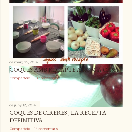
e
s
de maig 25, 2014
COQUES AMB RECAPTE A KOM A CASA
Comparteix
10 comentaris
MISSATGES MÉS ANTICS
de juny 12, 2014
COQUES DE CIRERES , LA RECEPTA
DEFINITIVA
Comparteix
14 comentaris