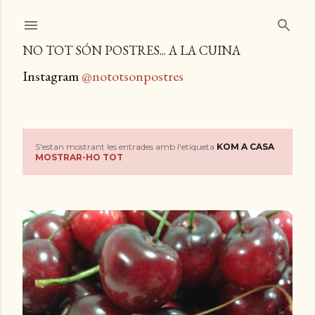
Salta al contingut principal
NO TOT SÓN POSTRES... A LA CUINA
Instagram
@nototsonpostres
S'estan mostrant les entrades amb l'etiqueta
KOM A CASA
E
MOSTRAR-HO TOT
n
t
r
a
d