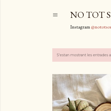
NO TOT S
Instagram
@nototso
S'estan mostrant les entrades 
E
n
t
r
a
d