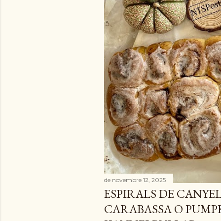
e
s
de novembre 12, 2025
ESPIRALS DE CANYE
CARABASSA O PUMP