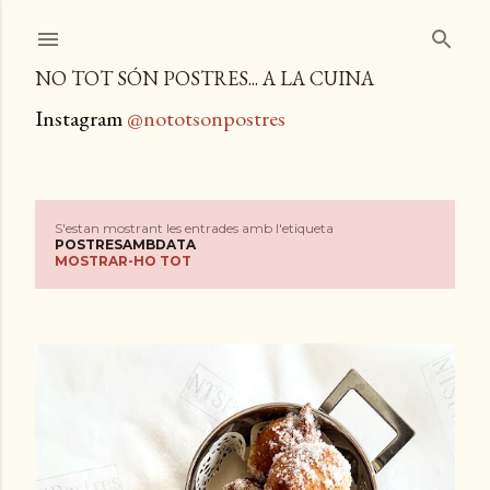
Salta al contingut principal
NO TOT SÓN POSTRES... A LA CUINA
Instagram
@nototsonpostres
S'estan mostrant les entrades amb l'etiqueta
E
POSTRESAMBDATA
MOSTRAR-HO TOT
n
t
r
a
d