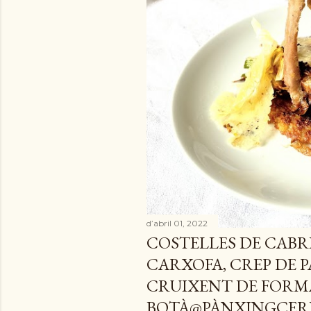
e
s
d’abril 01, 2022
COSTELLES DE CABRI
CARXOFA, CREP DE 
CRUIXENT DE FORM
BOTÀ@PÀNXINGCER