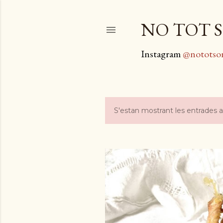
NO TOT S
Instagram
@nototso
S'estan mostrant les entrades 
E
n
t
r
a
d