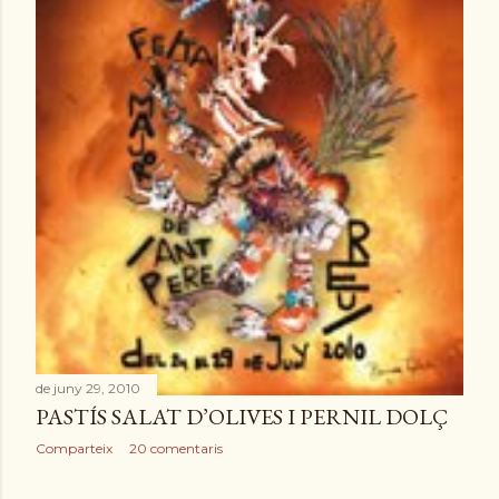
e
s
de juny 29, 2010
PASTÍS SALAT D’OLIVES I PERNIL DOLÇ
Comparteix
20 comentaris