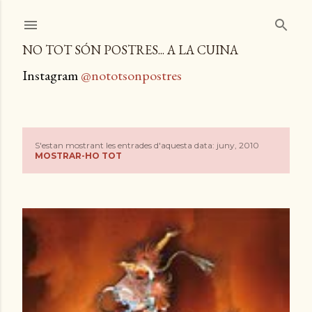
Salta al contingut principal
NO TOT SÓN POSTRES... A LA CUINA
Instagram
@nototsonpostres
S'estan mostrant les entrades d'aquesta data: juny, 2010
E
MOSTRAR-HO TOT
n
t
r
a
d