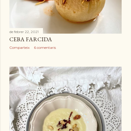
e
s
de febrer 22, 2021
CEBA FARCIDA
Comparteix
6 comentaris