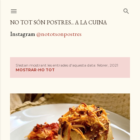
Salta al contingut principal
NO TOT SÓN POSTRES... A LA CUINA
Instagram
@nototsonpostres
S'estan mostrant les entrades d'aquesta data: febrer, 2021
E
MOSTRAR-HO TOT
n
t
r
a
d