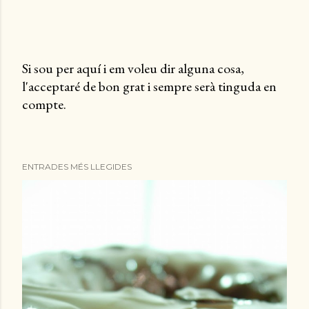
Si sou per aquí i em voleu dir alguna cosa,
l'acceptaré de bon grat i sempre serà tinguda en
P
compte.
u
b
l
i
ENTRADES MÉS LLEGIDES
c
a
u
n
c
o
m
e