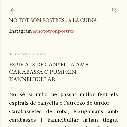
Salta al contingut principal
NO TOT SÓN POSTRES... A LA CUINA
Instagram
@nototsonpostres
de novembre 12, 2025
ESPIRALS DE CANYELLA AMB
CARABASSA O PUMPKIN
KANNELBULLAR
No sé si m'ho he passat millor fent els
espirals de canyella o l'atrezzo de tardor!
Carabassetes de roba, eixugamans amb
carabasses i kannelbullar m'han tingut