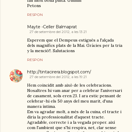
fan molt bona pinta. Ummm
Petons
RESPON
Mayte -Celler Balmaprat
27 de setembre del 2012, a les 13:21
Esperem que el Dempeus estigués a l'alçada
dels magnífics plats de la Mai. Gràcies per la tria
y la menció!!. Salutacions
RESPON
http://tintacirera.blogspot.com/
27 de setembre del 2012, a les 19:21
Hem coincidit amb això de les celebracions.
Nosaltres hi vam anar per a celebrar l'aniversari
de casament, sols eren 23. I ara estic pensant de
celebrar-hi els 50 anys del meu marit, d'una
manera íntima.
Em va agradar molt, a més de la cuina, el tracte i
diria la professionalitat d'aquest tracte.
Agradable, correcte i a la vegada proper. així
com l'ambient que s'hi respira, net, clar sense