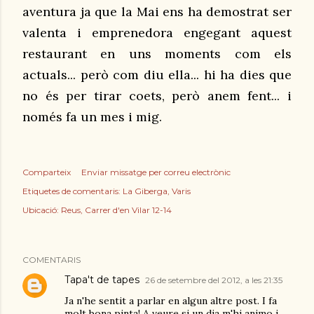
aventura ja que la Mai ens ha demostrat ser
valenta i emprenedora engegant aquest
restaurant en uns moments com els
actuals... però com diu ella... hi ha dies que
no és per tirar coets, però anem fent... i
només fa un mes i mig.
Comparteix
Enviar missatge per correu electrònic
Etiquetes de comentaris:
La Giberga
Varis
Ubicació:
Reus, Carrer d'en Vilar 12-14
COMENTARIS
Tapa't de tapes
26 de setembre del 2012, a les 21:35
Ja n'he sentit a parlar en algun altre post. I fa
molt bona pinta! A veure si un dia m'hi animo i