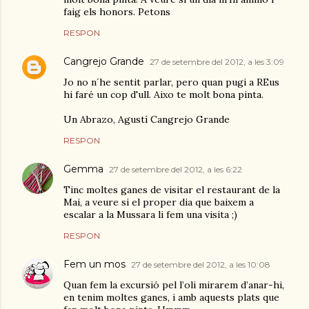
faig els honors. Petons
RESPON
Cangrejo Grande
27 de setembre del 2012, a les 3:09
Jo no n´he sentit parlar, pero quan pugi a REus
hi faré un cop d'ull. Aixo te molt bona pinta.
Un Abrazo, Agustí Cangrejo Grande
RESPON
Gemma
27 de setembre del 2012, a les 6:22
Tinc moltes ganes de visitar el restaurant de la
Mai, a veure si el proper dia que baixem a
escalar a la Mussara li fem una visita ;)
RESPON
Fem un mos
27 de setembre del 2012, a les 10:08
Quan fem la excursió pel l’oli mirarem d’anar-hi,
en tenim moltes ganes, i amb aquests plats que