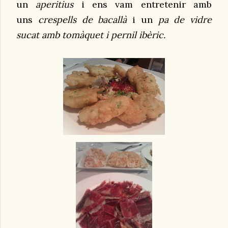
un
aperitius
i ens vam entretenir amb
uns
crespells de bacallà
i un
pa de vidre
sucat amb tomàquet i pernil ibèric.