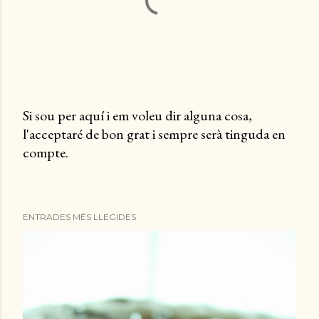
Si sou per aquí i em voleu dir alguna cosa,
l'acceptaré de bon grat i sempre serà tinguda en
P
compte.
u
b
l
i
ENTRADES MÉS LLEGIDES
c
a
u
n
c