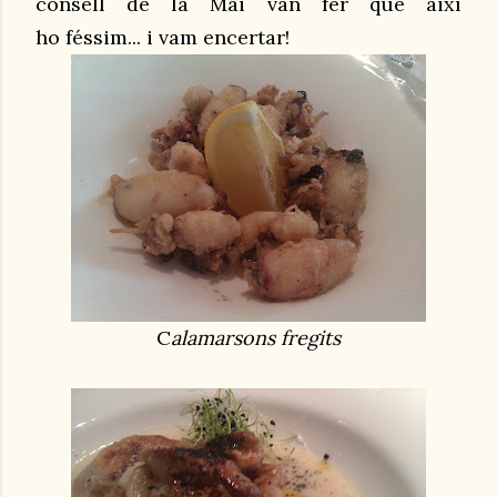
consell de la Mai van fer que així
ho féssim... i vam encertar!
C
alamarsons fregits