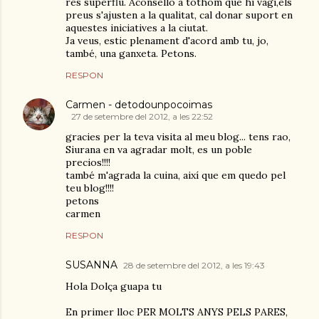
res superflu. Aconsello a tothom que hi vagi,els
preus s'ajusten a la qualitat, cal donar suport en
aquestes iniciatives a la ciutat.
Ja veus, estic plenament d'acord amb tu, jo,
també, una ganxeta. Petons.
RESPON
Carmen - detodounpocoimas
27 de setembre del 2012, a les 22:52
gracies per la teva visita al meu blog... tens rao,
Siurana en va agradar molt, es un poble
precios!!!!
també m'agrada la cuina, així que em quedo pel
teu blog!!!!
petons
carmen
RESPON
SUSANNA
28 de setembre del 2012, a les 19:43
Hola Dolça guapa tu
En primer lloc PER MOLTS ANYS PELS PARES,