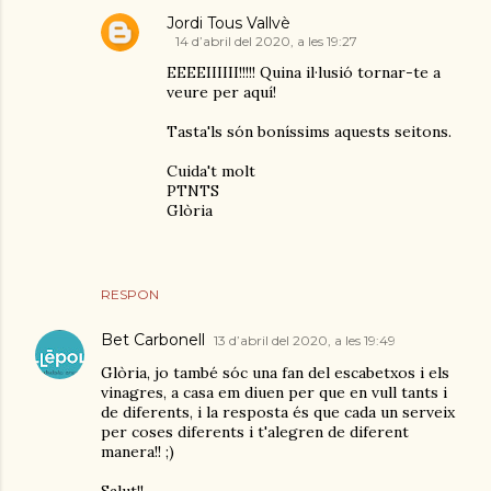
Jordi Tous Vallvè
14 d’abril del 2020, a les 19:27
EEEEIIIIII!!!!! Quina il·lusió tornar-te a
veure per aquí!
Tasta'ls són boníssims aquests seitons.
Cuida't molt
PTNTS
Glòria
RESPON
Bet Carbonell
13 d’abril del 2020, a les 19:49
Glòria, jo també sóc una fan del escabetxos i els
vinagres, a casa em diuen per que en vull tants i
de diferents, i la resposta és que cada un serveix
per coses diferents i t'alegren de diferent
manera!! ;)