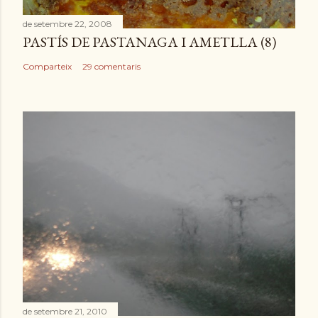
r
de setembre 22, 2008
a
PASTÍS DE PASTANAGA I AMETLLA (8)
d
a
Comparteix
29 comentaris
de setembre 21, 2010