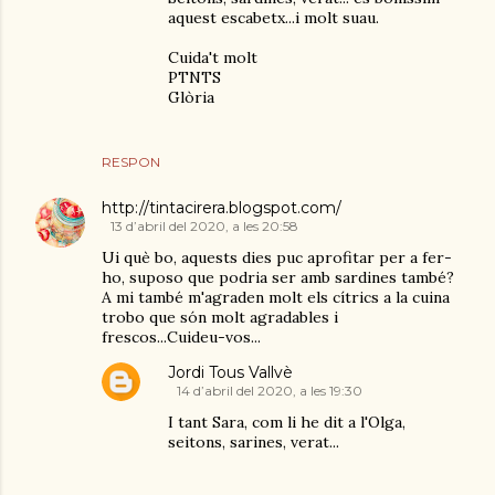
aquest escabetx...i molt suau.
Cuida't molt
PTNTS
Glòria
RESPON
http://tintacirera.blogspot.com/
13 d’abril del 2020, a les 20:58
Ui què bo, aquests dies puc aprofitar per a fer-
ho, suposo que podria ser amb sardines també?
A mi també m'agraden molt els cítrics a la cuina
trobo que són molt agradables i
frescos...Cuideu-vos...
Jordi Tous Vallvè
14 d’abril del 2020, a les 19:30
I tant Sara, com li he dit a l'Olga,
seitons, sarines, verat...