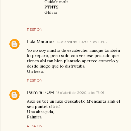
Cuida't molt
PTNTS
Glòria
RESPON
Lola Martínez
14 d’abril del 2020, a les 20:02
Yo no soy mucho de escabeche, aunque también
lo preparo, pero solo con ver ese pescado que
tienes ahí tan bien plantado apetece comerlo y
desde luego que lo disfrutaba.
Un beso.
RESPON
Palmira POM
15 d’abril del 2020, a les 17:01
Això és tot un luxe d'escabetx! M'encanta amb el
seu puntet cítric!
Una abraçada,
Palmira
RESPON