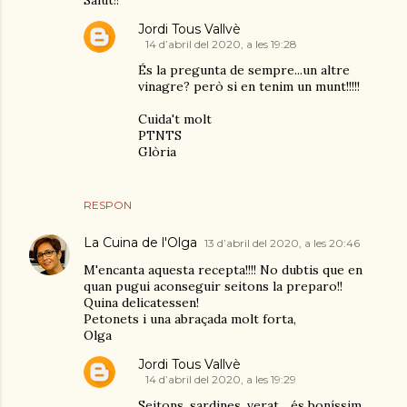
Salut!!
Jordi Tous Vallvè
14 d’abril del 2020, a les 19:28
És la pregunta de sempre...un altre
vinagre? però si en tenim un munt!!!!!
Cuida't molt
PTNTS
Glòria
RESPON
La Cuina de l'Olga
13 d’abril del 2020, a les 20:46
M'encanta aquesta recepta!!!! No dubtis que en
quan pugui aconseguir seitons la preparo!!
Quina delicatessen!
Petonets i una abraçada molt forta,
Olga
Jordi Tous Vallvè
14 d’abril del 2020, a les 19:29
Seitons, sardines, verat... és boníssim