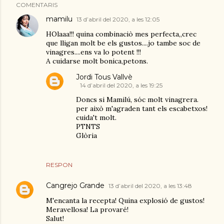
COMENTARIS
mamilu
13 d’abril del 2020, a les 12:05
HOlaaa!!! quina combinaciò mes perfecta,,crec
que lligan molt be els gustos....jo tambe soc de
vinagres....ens va lo potent !!!
A cuidarse molt bonica,petons.
Jordi Tous Vallvè
14 d’abril del 2020, a les 19:25
Doncs si Mamilú, sóc molt vinagrera.
per això m'agraden tant els escabetxos!
cuida't molt.
PTNTS
Glòria
RESPON
Cangrejo Grande
13 d’abril del 2020, a les 13:48
M'encanta la recepta! Quina explosió de gustos!
Meravellosa! La provaré!
Salut!