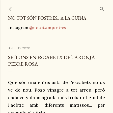
Salta al contingut principal
NO TOT SÓN POSTRES... A LA CUINA
Instagram
@nototsonpostres
d’abril 13, 2020
SEITONS EN ESCABETX DE TARONJA I
PEBRE ROSA
Que sóc una entusiasta de l'escabetx no us
ve de nou. Poso vinagre a tot arreu, però
cada vegada m'agrada més trobar el gust de
l'acètic amb diferents matissos... per
exemple el cítric.