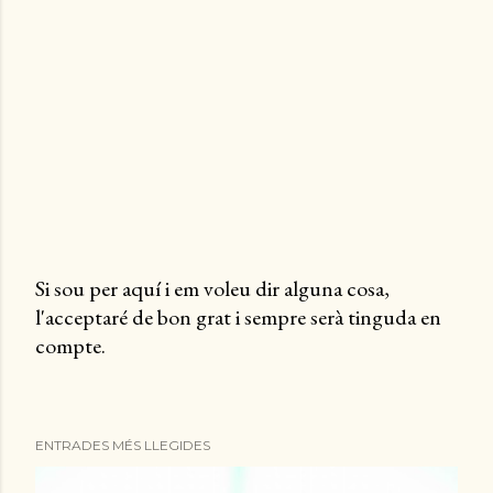
Si sou per aquí i em voleu dir alguna cosa,
l'acceptaré de bon grat i sempre serà tinguda en
P
compte.
u
b
l
i
ENTRADES MÉS LLEGIDES
c
a