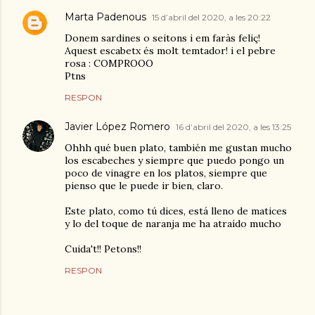
Marta Padenous
15 d’abril del 2020, a les 20:22
Donem sardines o seitons i em faràs feliç!
Aquest escabetx és molt temtador! i el pebre
rosa : COMPROOO
Ptns
RESPON
Javier López Romero
16 d’abril del 2020, a les 13:25
Ohhh qué buen plato, también me gustan mucho
los escabeches y siempre que puedo pongo un
poco de vinagre en los platos, siempre que
pienso que le puede ir bien, claro.
Este plato, como tú dices, está lleno de matices
y lo del toque de naranja me ha atraído mucho
Cuida't!! Petons!!
RESPON