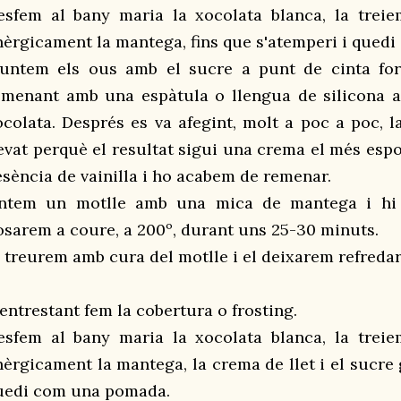
esfem al bany maria la xocolata blanca, la treie
nèrgicament la mantega, fins que s'atemperi i qued
untem els ous amb el sucre a punt de cinta for
emenant amb una espàtula o llengua de silicona a
ocolata. Després es va afegint, molt a poc a poc, l
levat perquè el resultat sigui una crema el més esp
'esència de vainilla i ho acabem de remenar.
ntem un motlle amb una mica de mantega i hi
osarem a coure, a 200º, durant uns 25-30 minuts.
l treurem amb cura del motlle i el deixarem refreda
entrestant fem la cobertura o frosting.
esfem al bany maria la xocolata blanca, la treie
nèrgicament la mantega, la crema de llet i el sucre 
uedi com una pomada.