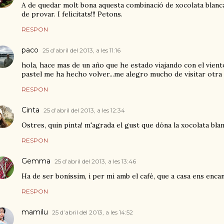
A de quedar molt bona aquesta combinació de xocolata blanca
de provar. I felicitats!!! Petons.
RESPON
paco
25 d’abril del 2013, a les 11:16
hola, hace mas de un año que he estado viajando con el vient
pastel me ha hecho volver...me alegro mucho de visitar otra v
RESPON
Cinta
25 d’abril del 2013, a les 12:34
Ostres, quin pinta! m'agrada el gust que dóna la xocolata bla
RESPON
Gemma
25 d’abril del 2013, a les 13:46
Ha de ser boníssim, i per mi amb el cafè, que a casa ens encan
RESPON
mamilu
25 d’abril del 2013, a les 14:52