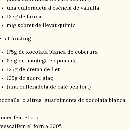
una culleradeta d'esència de vainilla
125g de farina
mig sobret de llevat químic.
r al frosting:
175g de xocolata blanca de coberura
85 g de mantega en pomada
125g de crema de llet
125g de sucre glaç
(una culleradeta de cafè ben fort)
ncenalls o altres guarniments de xocolata blanca.
rimer fem el coc.
reescalfem el forn a 200º.