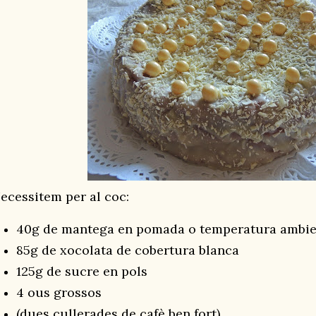
ecessitem per al coc:
40g de mantega en pomada o temperatura ambie
85g de xocolata de cobertura blanca
125g de sucre en pols
4 ous grossos
(dues cullerades de cafè ben fort)