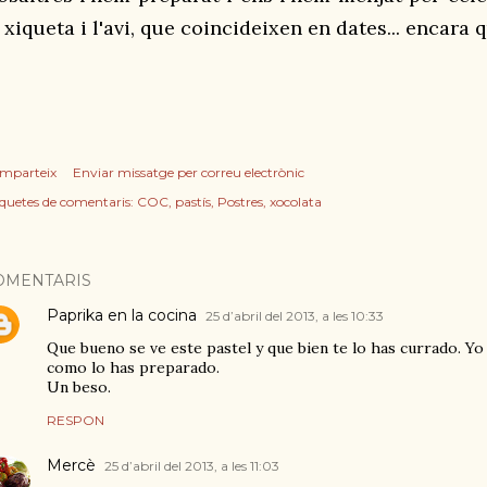
 xiqueta i l'avi, que coincideixen en dates... encara 
mparteix
Enviar missatge per correu electrònic
iquetes de comentaris:
COC
pastís
Postres
xocolata
OMENTARIS
Paprika en la cocina
25 d’abril del 2013, a les 10:33
Que bueno se ve este pastel y que bien te lo has currado. Y
como lo has preparado.
Un beso.
RESPON
Mercè
25 d’abril del 2013, a les 11:03