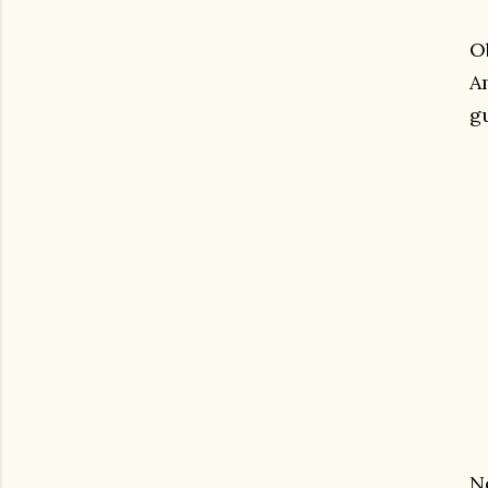
O
A
g
N