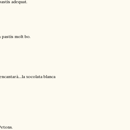
pastìs adequat.
n pastís molt bo.
encantarà....la xocolata blanca
Petons.