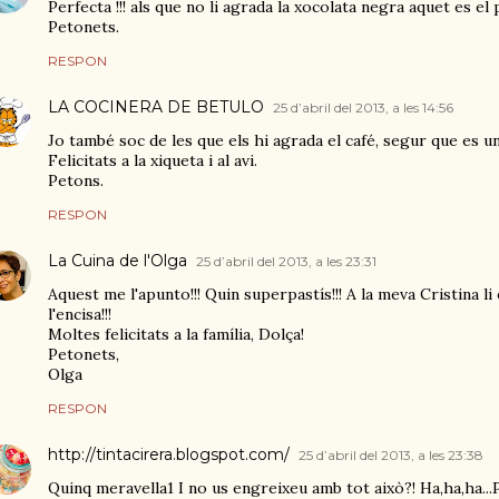
Perfecta !!! als que no li agrada la xocolata negra aquet es el 
Petonets.
RESPON
LA COCINERA DE BETULO
25 d’abril del 2013, a les 14:56
Jo també soc de les que els hi agrada el café, segur que es u
Felicitats a la xiqueta i al avi.
Petons.
RESPON
La Cuina de l'Olga
25 d’abril del 2013, a les 23:31
Aquest me l'apunto!!! Quin superpastís!!! A la meva Cristina li 
l'encisa!!!
Moltes felicitats a la família, Dolça!
Petonets,
Olga
RESPON
http://tintacirera.blogspot.com/
25 d’abril del 2013, a les 23:38
Quinq meravella1 I no us engreixeu amb tot això?! Ha,ha,ha...