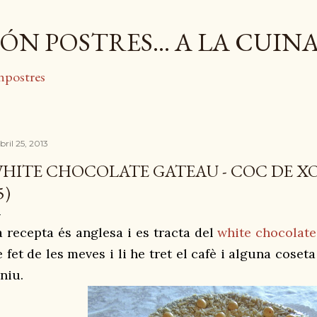
Salta al contingut principal
ÓN POSTRES... A LA CUIN
npostres
bril 25, 2013
HITE CHOCOLATE GATEAU - COC DE X
5)
a recepta és
anglesa
i es tracta del
white chocolate
 fet de les meves i li he tret el cafè i alguna coseta 
niu.