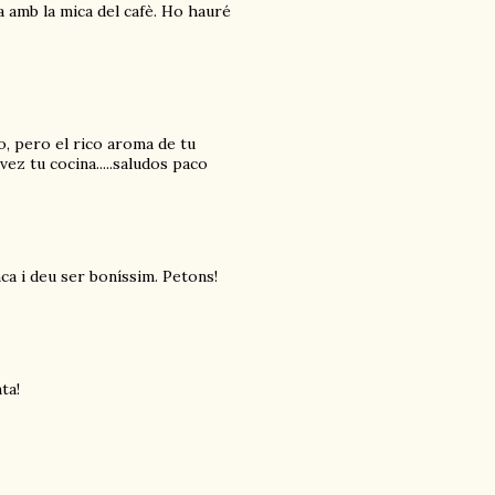
 amb la mica del cafè. Ho hauré
o, pero el rico aroma de tu
ez tu cocina.....saludos paco
nca i deu ser boníssim. Petons!
ta!