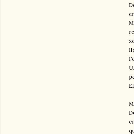
D
e
M
r
x
l
l
U
p
E
M
D
e
q