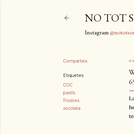
NO TOT S
Instagram
@nototso
Comparteix
d’a
W
Etiquetes
6
COC
pastís
L
Postres
he
xocolata
te