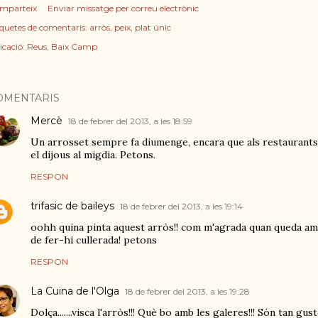
mparteix
Enviar missatge per correu electrònic
iquetes de comentaris:
arròs
peix
plat únic
icació:
Reus, Baix Camp
OMENTARIS
Mercè
18 de febrer del 2013, a les 18:59
Un arrosset sempre fa diumenge, encara que als restaurant
el dijous al migdia. Petons.
RESPON
trifasic de baileys
18 de febrer del 2013, a les 19:14
oohh quina pinta aquest arròs!! com m'agrada quan queda am
de fer-hi cullerada! petons
RESPON
La Cuina de l'Olga
18 de febrer del 2013, a les 19:28
Dolça.......visca l'arròs!!! Què bo amb les galeres!!! Són tan gu