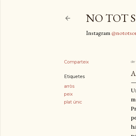
NO TOT S
Instagram
@nototso
Comparteix
de 
A
Etiquetes
arròs
U
peix
m
plat únic
P
p
h
p