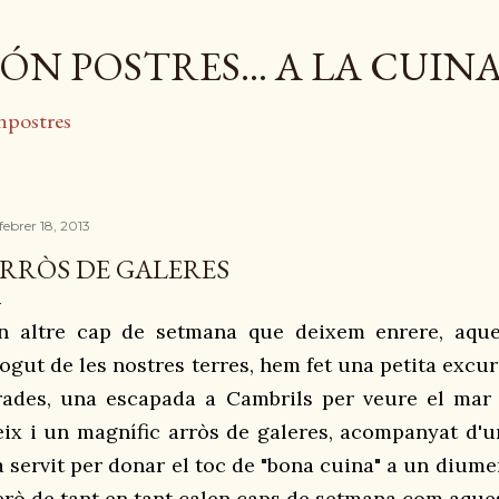
Salta al contingut principal
ÓN POSTRES... A LA CUIN
npostres
febrer 18, 2013
RRÒS DE GALERES
n altre cap de setmana que deixem enrere, aqu
ogut de les nostres terres, hem fet una petita excu
rades, una escapada a Cambrils
per
veure el mar i
eix i un magnífic arròs de galeres, acompanyat d'un
a servit per donar el toc de "bona cuina" a un diume
erò de tant en tant calen caps de setmana com aque