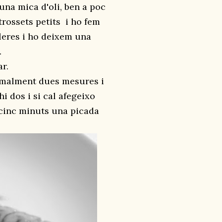
 una mica d'oli, ben a poc
trossets petits i ho fem
aleres i ho deixem una
.
r.
ormalment dues mesures i
i dos i si cal afegeixo
s cinc minuts una picada