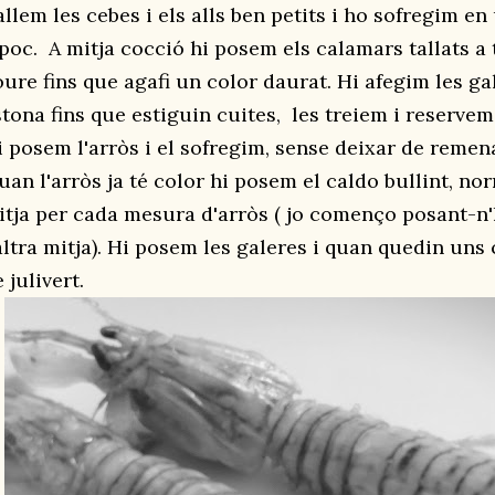
llem les cebes i els alls ben petits i ho sofregim en
 poc. A mitja cocció hi posem els calamars tallats a 
oure fins que agafi un color daurat. Hi afegim les g
stona fins que estiguin cuites, les treiem i reservem
i posem l'arròs i el sofregim, sense deixar de remena
uan l'arròs ja té color hi posem el caldo bullint, n
itja per cada mesura d'arròs ( jo començo posant-n'h
'altra mitja). Hi posem les galeres i quan quedin un
 julivert.