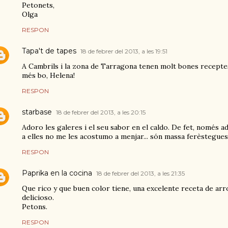
Petonets,
Olga
RESPON
Tapa't de tapes
18 de febrer del 2013, a les 19:51
A Cambrils i la zona de Tarragona tenen molt bones recepte
més bo, Helena!
RESPON
starbase
18 de febrer del 2013, a les 20:15
Adoro les galeres i el seu sabor en el caldo. De fet, només a
a elles no me les acostumo a menjar... són massa ferèstegues
RESPON
Paprika en la cocina
18 de febrer del 2013, a les 21:35
Que rico y que buen color tiene, una excelente receta de ar
delicioso.
Petons.
RESPON