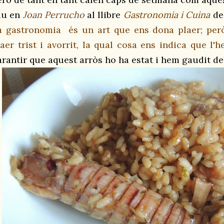
iu en
Joan Perrucho
al llibre
Gastronomia i Cuina
de 
a gastronomia és un art que ens dona plaer; però
laer trist i avorrit, la qual cosa ens indica que l'
arantir que aquest arròs
ho ha estat i hem gaudit del