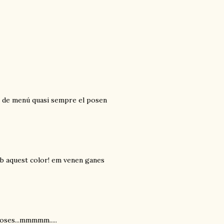
s de menú quasi sempre el posen
b aquest color! em venen ganes
stoses...mmmmm.....