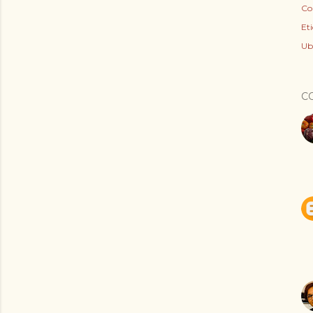
Co
Et
Ub
C