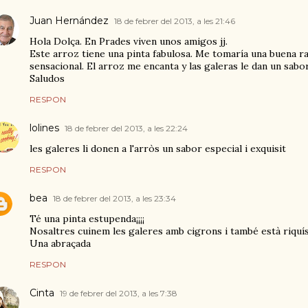
Juan Hernández
18 de febrer del 2013, a les 21:46
Hola Dolça. En Prades viven unos amigos jj.
Este arroz tiene una pinta fabulosa. Me tomaría una buena r
sensacional. El arroz me encanta y las galeras le dan un sabor
Saludos
RESPON
lolines
18 de febrer del 2013, a les 22:24
les galeres li donen a l'arròs un sabor especial i exquisit
RESPON
bea
18 de febrer del 2013, a les 23:34
Té una pinta estupenda¡¡¡¡
Nosaltres cuinem les galeres amb cigrons i també està riquí
Una abraçada
RESPON
Cinta
19 de febrer del 2013, a les 7:38