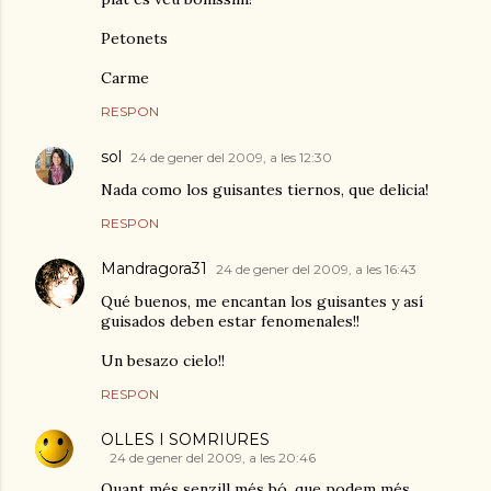
Petonets
Carme
RESPON
sol
24 de gener del 2009, a les 12:30
Nada como los guisantes tiernos, que delicia!
RESPON
Mandragora31
24 de gener del 2009, a les 16:43
Qué buenos, me encantan los guisantes y así
guisados deben estar fenomenales!!
Un besazo cielo!!
RESPON
OLLES I SOMRIURES
24 de gener del 2009, a les 20:46
Quant més senzill més bó, que podem més