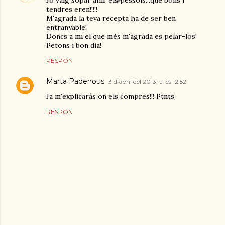
Jo vaig sopar ahir els pèssols...que bons i
tendres eren!!!!!
M'agrada la teva recepta ha de ser ben
entranyable!
Doncs a mi el que mès m'agrada es pelar-los!
Petons i bon dia!
RESPON
Marta Padenous
3 d’abril del 2013, a les 12:52
Ja m'explicaràs on els compres!!! Ptnts
RESPON