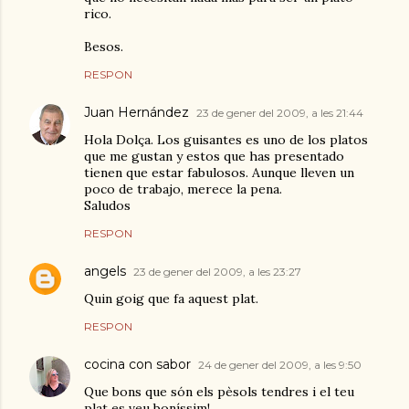
rico.
Besos.
RESPON
Juan Hernández
23 de gener del 2009, a les 21:44
Hola Dolça. Los guisantes es uno de los platos
que me gustan y estos que has presentado
tienen que estar fabulosos. Aunque lleven un
poco de trabajo, merece la pena.
Saludos
RESPON
angels
23 de gener del 2009, a les 23:27
Quin goig que fa aquest plat.
RESPON
cocina con sabor
24 de gener del 2009, a les 9:50
Que bons que són els pèsols tendres i el teu
plat es veu boníssim!