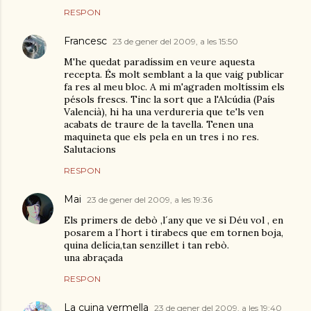
RESPON
Francesc
23 de gener del 2009, a les 15:50
M'he quedat paradíssim en veure aquesta
recepta. És molt semblant a la que vaig publicar
fa res al meu bloc. A mi m'agraden moltíssim els
pésols frescs. Tinc la sort que a l'Alcúdia (País
Valencià), hi ha una verdureria que te'ls ven
acabats de traure de la tavella. Tenen una
maquineta que els pela en un tres i no res.
Salutacions
RESPON
Mai
23 de gener del 2009, a les 19:36
Els primers de debò ,l´any que ve si Déu vol , en
posarem a l´hort i tirabecs que em tornen boja,
quina delícia,tan senzillet i tan rebò.
una abraçada
RESPON
La cuina vermella
23 de gener del 2009, a les 19:40