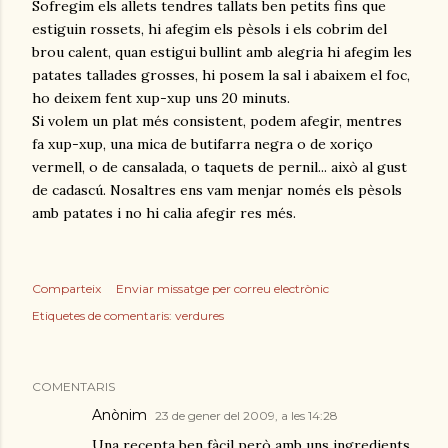
Sofregim els allets tendres tallats ben petits fins que
estiguin rossets, hi afegim els pèsols i els cobrim del
brou calent, quan estigui bullint amb alegria hi afegim les
patates tallades grosses, hi posem la sal i abaixem el foc,
ho deixem fent xup-xup uns 20 minuts.
Si volem un plat més consistent, podem afegir, mentres
fa xup-xup, una mica de butifarra negra o de xoriço
vermell, o de cansalada, o taquets de pernil... això al gust
de cadascú. Nosaltres ens vam menjar només els pèsols
amb patates i no hi calia afegir res més.
Comparteix
Enviar missatge per correu electrònic
Etiquetes de comentaris:
verdures
COMENTARIS
Anònim
23 de gener del 2009, a les 14:28
Una recepta ben fàcil però amb uns ingredients