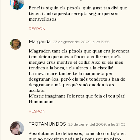
Beneïts siguin els pèsols, quin gust tan diví que
ténen i amb aquesta recepta segur que son
meravellosos.
RESPON
Margarida
23 de gener del 2009, a les 19:56
M'agraden tant els pèsols que quan era joveneta
i em deien que anés a l'hort a collir-ne, me'ls
menjava crus mentre el collia! Això sí: els més
tendres a la boca, i els altres a la cistella!
La meva mare també té la maquineta per
desgranar-los, però els més tendrets s'han de
desgranar a mà, perquè sinó queden tots
aixafats.
M'estic imaginant l'oloreta que feia el teu plat!
Hummmmm
RESPON
TROTAMUNDOS
23 de gener del 2009, a les 21:03
Absolutamente deliciosos, coincido contigo en
que no necesitan nada más para ser un plato