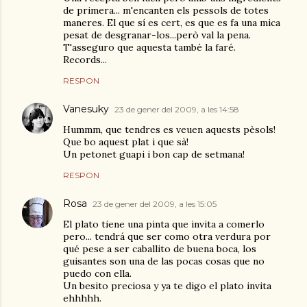
de primera... m'encanten els pessols de totes
maneres. El que sí es cert, es que es fa una mica
pesat de desgranar-los...però val la pena.
T'asseguro que aquesta també la faré.
Records...
RESPON
Vanesuky
23 de gener del 2009, a les 14:58
Hummm, que tendres es veuen aquests pèsols!
Que bo aquest plat i que sà!
Un petonet guapi i bon cap de setmana!
RESPON
Rosa
23 de gener del 2009, a les 15:05
El plato tiene una pinta que invita a comerlo
pero... tendrá que ser como otra verdura por
qué pese a ser caballito de buena boca, los
guisantes son una de las pocas cosas que no
puedo con ella.
Un besito preciosa y ya te digo el plato invita
ehhhhh.