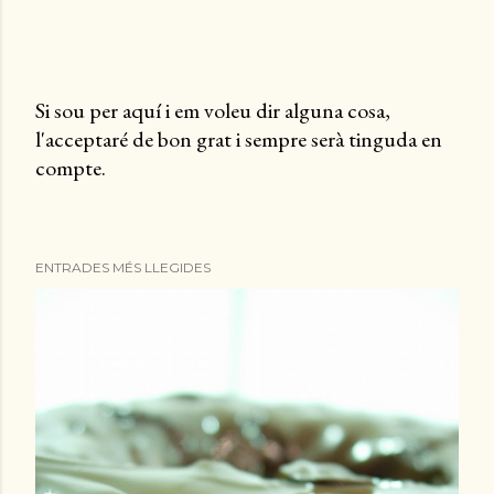
Si sou per aquí i em voleu dir alguna cosa,
l'acceptaré de bon grat i sempre serà tinguda en
P
compte.
u
b
l
i
ENTRADES MÉS LLEGIDES
c
a
u
n
c
o
m
e