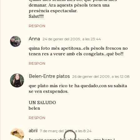
demanar. Ara aquests pèsols tenen una
presència espectacular.
Salut!!!!!
RESPON
Anna
24 de gener del 2009, a les 23:44
quina foto més apetitosa...els pèsols frescos no
tenen res a veure amb els congelats...què bo!!!
RESPON
Belen-Entre platos
26 de gener del 2009, a les 12:08
que plato más rico te ha quedado,con su salsita
se ven estupendos.
UN SALUDO
belen
RESPON
abril
7 de març del 2013, a les 8:24