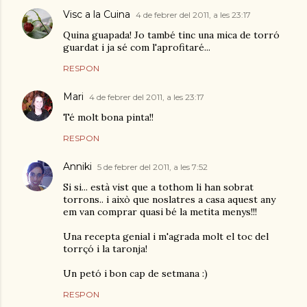
Visc a la Cuina
4 de febrer del 2011, a les 23:17
Quina guapada! Jo també tinc una mica de torró
guardat i ja sé com l'aprofitaré...
RESPON
Mari
4 de febrer del 2011, a les 23:17
Té molt bona pinta!!
RESPON
Anniki
5 de febrer del 2011, a les 7:52
Si si... està vist que a tothom li han sobrat
torrons.. i això que noslatres a casa aquest any
em van comprar quasi bé la metita menys!!!
Una recepta genial i m'agrada molt el toc del
torrçó i la taronja!
Un petó i bon cap de setmana :)
RESPON