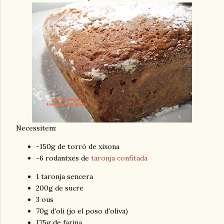
Necessitem:
-150g de torró de xixona
-6 rodantxes de
t
aronja confitada
1 taronja sencera
200g de sucre
3 ous
70g d'oli (jo el poso d'oliva)
175g de farina