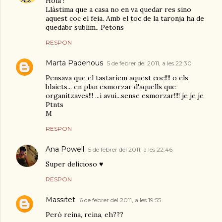
Hola !
Llàstima que a casa no en va quedar res sino
aquest coc el feia. Amb el toc de la taronja ha de
quedabr sublim.. Petons
RESPON
Marta Padenous
5 de febrer del 2011, a les 22:30
Pensava que el tastaríem aquest coc!!!! o els
blaiets... en plan esmorzar d'aquells que
organitzaves!!! ...i avui...sense esmorzar!!!! je je je
Ptnts
M
RESPON
Ana Powell
5 de febrer del 2011, a les 22:46
Super delicioso ♥
RESPON
Massitet
6 de febrer del 2011, a les 19:55
Però reina, reina, eh???