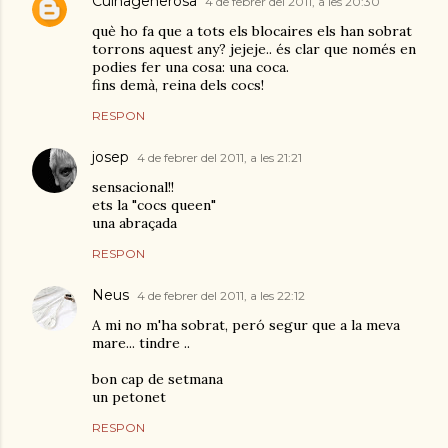
Cuinagenerosa
4 de febrer del 2011, a les 20:30
què ho fa que a tots els blocaires els han sobrat
torrons aquest any? jejeje.. és clar que només en
podies fer una cosa: una coca.
fins demà, reina dels cocs!
RESPON
josep
4 de febrer del 2011, a les 21:21
sensacional!!
ets la "cocs queen"
una abraçada
RESPON
Neus
4 de febrer del 2011, a les 22:12
A mi no m'ha sobrat, peró segur que a la meva
mare... tindre ..
bon cap de setmana
un petonet
RESPON