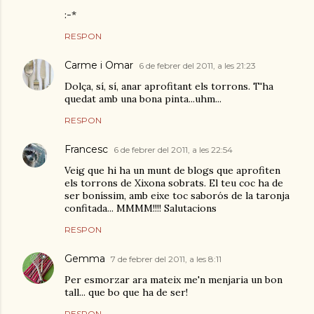
:-*
RESPON
Carme i Omar
6 de febrer del 2011, a les 21:23
Dolça, sí, sí, anar aprofitant els torrons. T'ha
quedat amb una bona pinta...uhm...
RESPON
Francesc
6 de febrer del 2011, a les 22:54
Veig que hi ha un munt de blogs que aprofiten
els torrons de Xixona sobrats. El teu coc ha de
ser boníssim, amb eixe toc saborós de la taronja
confitada... MMMM!!!! Salutacions
RESPON
Gemma
7 de febrer del 2011, a les 8:11
Per esmorzar ara mateix me'n menjaria un bon
tall... que bo que ha de ser!
RESPON