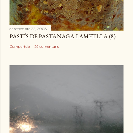
e
n
t
r
de setembre 22, 2008
a
PASTÍS DE PASTANAGA I AMETLLA (8)
d
a
Comparteix
29 comentaris