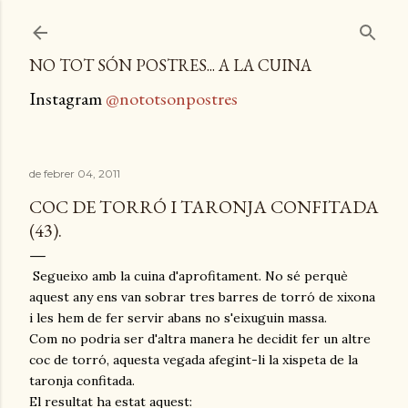
Salta al contingut principal
NO TOT SÓN POSTRES... A LA CUINA
Instagram
@nototsonpostres
de febrer 04, 2011
COC DE TORRÓ I TARONJA CONFITADA
(43).
Segueixo amb la cuina d'aprofitament. No sé perquè
aquest any ens van sobrar tres barres de torró de xixona
i les hem de fer servir abans no s'eixuguin massa.
Com no podria ser d'altra manera he decidit fer un altre
coc de torró, aquesta vegada afegint-li la xispeta de la
taronja confitada.
El resultat ha estat aquest: