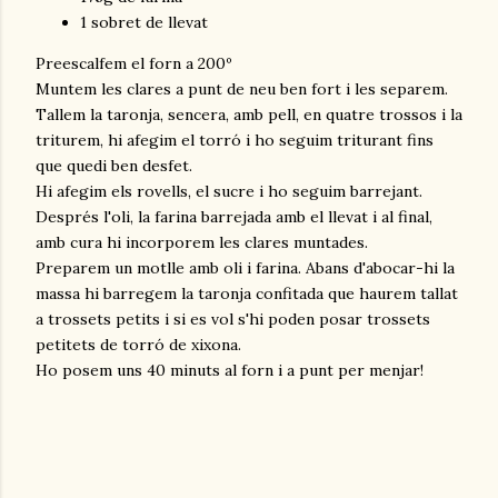
1 sobret de llevat
Preescalfem el forn a 200º
Muntem les clares a punt de neu ben fort i les separem.
Tallem la taronja, sencera, amb pell, en quatre trossos i la
triturem, hi afegim el torró i ho seguim triturant fins
que quedi ben desfet.
Hi afegim els rovells, el sucre i ho seguim barrejant.
Després l'oli, la farina barrejada amb el llevat i al final,
amb cura hi incorporem les clares muntades.
Preparem un motlle amb oli i farina. Abans d'abocar-hi la
massa hi barregem la taronja confitada que haurem tallat
a trossets petits i si es vol s'hi poden posar trossets
petitets de torró de xixona.
Ho posem uns 40 minuts al forn i a punt per menjar!