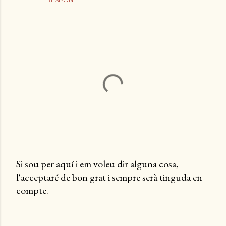
Si sou per aquí i em voleu dir alguna cosa,
l'acceptaré de bon grat i sempre serà tinguda en
P
compte.
u
b
l