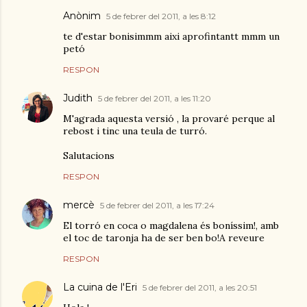
Anònim
5 de febrer del 2011, a les 8:12
te d'estar bonisimmm aixi aprofintantt mmm un
petó
RESPON
Judith
5 de febrer del 2011, a les 11:20
M'agrada aquesta versió , la provaré perque al
rebost i tinc una teula de turró.
Salutacions
RESPON
mercè
5 de febrer del 2011, a les 17:24
El torró en coca o magdalena és boníssim!, amb
el toc de taronja ha de ser ben bo!A reveure
RESPON
La cuina de l'Eri
5 de febrer del 2011, a les 20:51