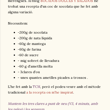
merengues. Al blog
BOCADOS DULCES Y SALADOS
he
trobat una recepta d'un coc de xocolata que he fet amb
alguna variació.
Necessitem:
-200g de xocolata
-200g de nata líquida
-60g de mantega
-60g de farina
-60 de sucre
- mig sobret de llevadura
-60 g d'ametlla molta
- 3clares d'ou
- unes quantes ametlles picades a trossos .
L'he fet amb la
TCH
, però el podeu veure amb el mètode
tradicional
a la recepta on m'he inspirat
.
Muntem les tres clares a punt de neu (V3, 4 minuts, amb
les pales) i les separem.