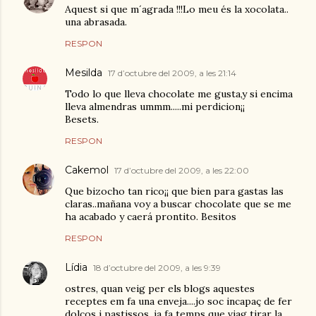
Aquest si que m´agrada !!!Lo meu és la xocolata..
una abrasada.
RESPON
Mesilda
17 d’octubre del 2009, a les 21:14
Todo lo que lleva chocolate me gusta,y si encima
lleva almendras ummm.....mi perdicion¡¡
Besets.
RESPON
Cakemol
17 d’octubre del 2009, a les 22:00
Que bizocho tan rico¡¡ que bien para gastas las
claras..mañana voy a buscar chocolate que se me
ha acabado y caerá prontito. Besitos
RESPON
Lídia
18 d’octubre del 2009, a les 9:39
ostres, quan veig per els blogs aquestes
receptes em fa una enveja....jo soc incapaç de fer
dolços i pastissos, ja fa temps que viag tirar la