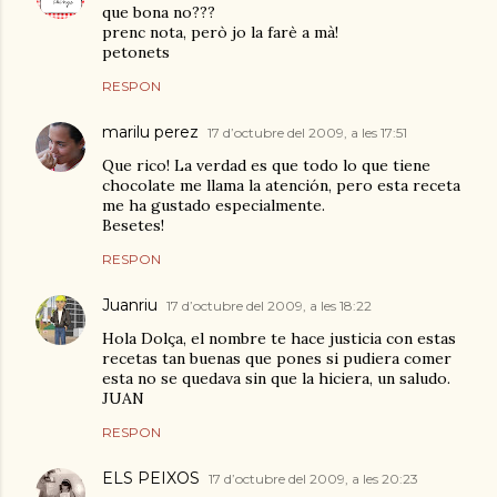
que bona no???
prenc nota, però jo la farè a mà!
petonets
RESPON
marilu perez
17 d’octubre del 2009, a les 17:51
Que rico! La verdad es que todo lo que tiene
chocolate me llama la atención, pero esta receta
me ha gustado especialmente.
Besetes!
RESPON
Juanriu
17 d’octubre del 2009, a les 18:22
Hola Dolça, el nombre te hace justicia con estas
recetas tan buenas que pones si pudiera comer
esta no se quedava sin que la hiciera, un saludo.
JUAN
RESPON
ELS PEIXOS
17 d’octubre del 2009, a les 20:23