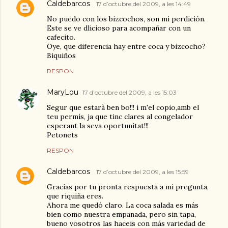
Caldebarcos
17 d’octubre del 2009, a les 14:49
No puedo con los bizcochos, son mi perdición.
Este se ve dlicioso para acompañar con un
cafecito.
Oye, que diferencia hay entre coca y bizcocho?
Biquiños
RESPON
MaryLou
17 d’octubre del 2009, a les 15:03
Segur que estarà ben bo!!! i m'el copio,amb el
teu permís, ja que tinc clares al congelador
esperant la seva oportunitat!!!
Petonets
RESPON
Caldebarcos
17 d’octubre del 2009, a les 15:59
Gracias por tu pronta respuesta a mi pregunta,
que riquiña eres.
Ahora me quedó claro. La coca salada es más
bien como nuestra empanada, pero sin tapa,
bueno vosotros las haceis con más variedad de