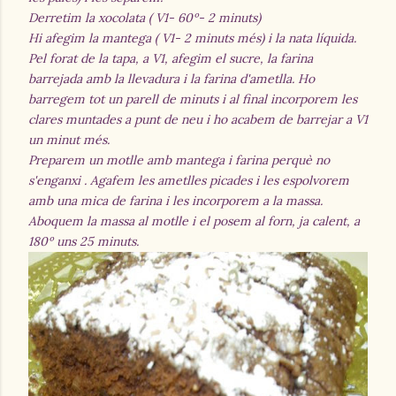
Derretim la xocolata ( V1- 60º- 2 minuts)
Hi afegim la mantega ( V1- 2 minuts més) i la nata líquida.
Pel forat de la tapa, a V1, afegim el sucre, la farina
barrejada amb la llevadura i la farina d'ametlla. Ho
barregem tot un parell de minuts i al final incorporem les
clares muntades a punt de neu i ho acabem de barrejar a V1
un minut més.
Preparem un motlle amb mantega i farina perquè no
s'enganxi .
Agafem les ametlles picades i les espolvorem
amb una mica de farina i les incorporem a la massa.
Aboquem la massa al motlle i el posem al forn, ja calent, a
180º uns 25 minuts.