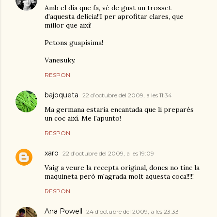
Amb el dia que fa, vé de gust un trosset
d'aquesta delicia!!I per aprofitar clares, que
millor que així!
Petons guapísima!
Vanesuky.
RESPON
bajoqueta
22 d’octubre del 2009, a les 11:34
Ma germana estaria encantada que li preparés
un coc així. Me l'apunto!
RESPON
xaro
22 d’octubre del 2009, a les 19:09
Vaig a veure la recepta original, doncs no tinc la
maquineta però m'agrada molt aquesta coca!!!!!
RESPON
Ana Powell
24 d’octubre del 2009, a les 23:33