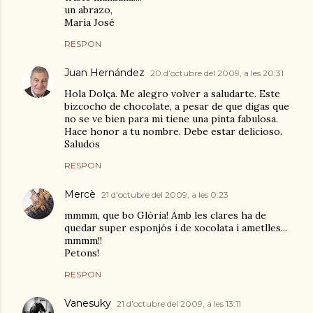
un abrazo,
María José
RESPON
Juan Hernández
20 d’octubre del 2009, a les 20:31
Hola Dolça. Me alegro volver a saludarte. Este
bizcocho de chocolate, a pesar de que digas que
no se ve bien para mi tiene una pinta fabulosa.
Hace honor a tu nombre. Debe estar delicioso.
Saludos
RESPON
Mercè
21 d’octubre del 2009, a les 0:23
mmmm, que bo Glòria! Amb les clares ha de
quedar super esponjós i de xocolata i ametlles...
mmmm!!
Petons!
RESPON
Vanesuky
21 d’octubre del 2009, a les 13:11