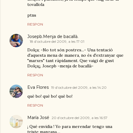
tovallola
ptns
RESPON
Josepb.Menja de bacallà.
18 d’octubre del 2009, a les 17:01
Dolça; -No tot són postres...- Una tentació
d'aquesta mena de manera, no és d'extranyar que
"marxes" tant ràpidament. Que vaigi de gust
Dolça¡¡. Josepb -menja de bacallà-
RESPON
Eva Flores
19 d’octubre del 2009, a les 14:20
què bo! què bo! què bo!
RESPON
María José
20 d’octubre del 2009, a les 16:57
¡ Qué envidia ! Yo para merendar tengo una
triste manzana....