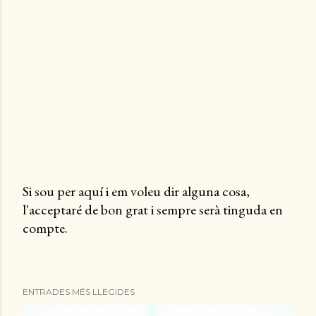
Si sou per aquí i em voleu dir alguna cosa,
l'acceptaré de bon grat i sempre serà tinguda en
P
compte.
u
b
l
i
ENTRADES MÉS LLEGIDES
c