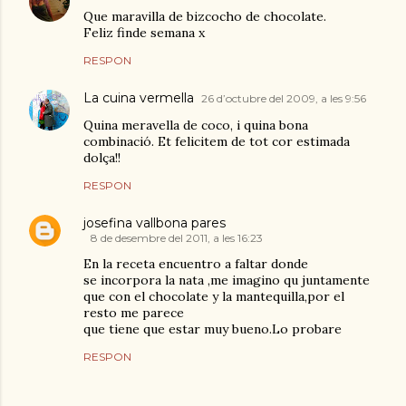
Que maravilla de bizcocho de chocolate.
Feliz finde semana x
RESPON
La cuina vermella
26 d’octubre del 2009, a les 9:56
Quina meravella de coco, i quina bona
combinació. Et felicitem de tot cor estimada
dolça!!
RESPON
josefina vallbona pares
8 de desembre del 2011, a les 16:23
En la receta encuentro a faltar donde
se incorpora la nata ,me imagino qu juntamente
que con el chocolate y la mantequilla,por el
resto me parece
que tiene que estar muy bueno.Lo probare
RESPON