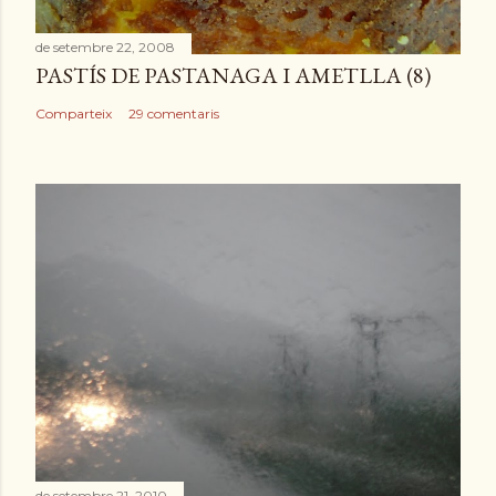
r
de setembre 22, 2008
a
PASTÍS DE PASTANAGA I AMETLLA (8)
d
a
Comparteix
29 comentaris
de setembre 21, 2010