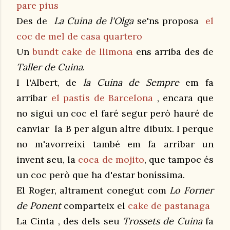
pare pius
Des de
La Cuina de l'Olga
se'ns proposa
el
coc de mel de casa quartero
Un
bundt cake de llimona
ens arriba des de
Taller de Cuina
.
I l'Albert, de
la Cuina de Sempre
em fa
arribar
el pastís de Barcelona
, encara que
no sigui un coc el faré segur però hauré de
canviar la B per algun altre dibuix. I perque
no m'avorreixi també em fa arribar un
invent seu, la
coca de mojito
, que tampoc és
un coc però que ha d'estar boníssima.
El Roger, altrament conegut com
Lo Forner
de Ponent
comparteix el
cake de pastanaga
La Cinta , des dels seu
Trossets de Cuina
fa