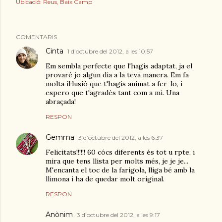
Ubicació:
Reus, Baix Camp
COMENTARIS
Cinta
1 d’octubre del 2012, a les 10:57
Em sembla perfecte que l'hagis adaptat, ja el
provaré jo algun dia a la teva manera. Em fa
molta il·lusió que t'hagis animat a fer-lo, i
espero que t'agradés tant com a mi. Una
abraçada!
RESPON
Gemma
3 d’octubre del 2012, a les 6:37
Felicitats!!!!!! 60 cócs diferents és tot u rpte, i
mira que tens llista per molts més, je je je...
M'encanta el toc de la farigola, lliga bé amb la
llimona i ha de quedar molt original.
RESPON
Anònim
3 d’octubre del 2012, a les 9:17