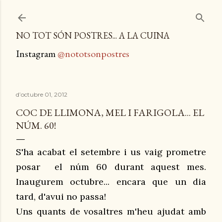
Salta al contingut principal
NO TOT SÓN POSTRES... A LA CUINA
Instagram
@nototsonpostres
d’octubre 01, 2012
COC DE LLIMONA, MEL I FARIGOLA... EL
NÚM. 60!
S'ha acabat el setembre i us vaig prometre
posar el núm 60 durant aquest mes.
Inaugurem octubre... encara que un dia
tard, d'avui no passa!
Uns quants de vosaltres m'heu ajudat amb