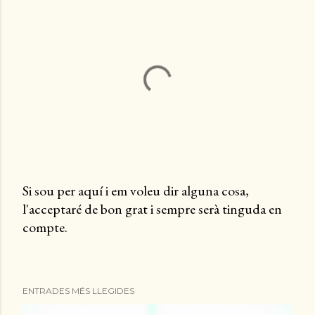
Si sou per aquí i em voleu dir alguna cosa,
l'acceptaré de bon grat i sempre serà tinguda en
P
compte.
u
b
l
i
ENTRADES MÉS LLEGIDES
c