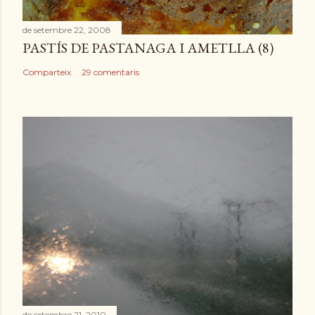
r
de setembre 22, 2008
a
PASTÍS DE PASTANAGA I AMETLLA (8)
d
a
Comparteix
29 comentaris
de setembre 21, 2010