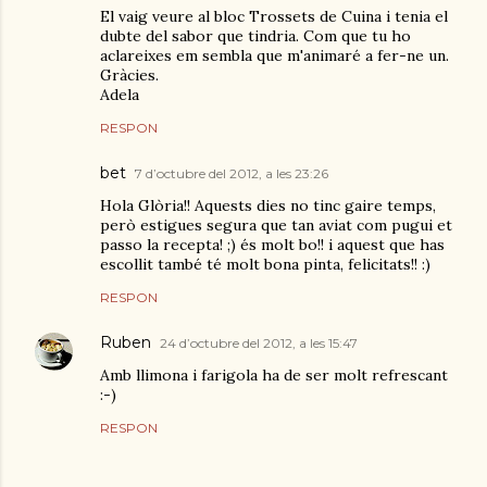
El vaig veure al bloc Trossets de Cuina i tenia el
dubte del sabor que tindria. Com que tu ho
aclareixes em sembla que m'animaré a fer-ne un.
Gràcies.
Adela
RESPON
bet
7 d’octubre del 2012, a les 23:26
Hola Glòria!! Aquests dies no tinc gaire temps,
però estigues segura que tan aviat com pugui et
passo la recepta! ;) és molt bo!! i aquest que has
escollit també té molt bona pinta, felicitats!! :)
RESPON
Ruben
24 d’octubre del 2012, a les 15:47
Amb llimona i farigola ha de ser molt refrescant
:-)
RESPON