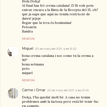
Hola Dolça!
Al final has fet crema catalana! :D Si vols pots
entrar encara a la llista de la Recepta del 15, eh?
que ja saps que aquí no tenim restricció de
dates! jejeje
Segur que la teva és boníssima!
Petonets
Sandra
RESPON
Miquel
20 de març del 2011, a les 19:22
bona crema catalana i soc como tu la crema a
90º
bona setmana
peto
miquel
RESPON
Carme i Omar
20 de març del 2011, a les 21:45
Dolça, t'ha quedat molt bé. A casa no tenim
problemes amb la lactosa però està bé tenir-ho
en compte.