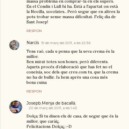
massa problema en comprar-la en els supers.
En el Condis i Lidl hi ha. Està a l'apartat on està
la Nocilla, xocolates.. Però segur que en altres la
pots trobar sense massa dificultat. Feliç dia de
Sant Josep!
RESPON
Narcís
19 de març del 2011, a les 22:36
Tens raó, cada u pensa que la seva crema és la
millor.
Ben mirat totes son bones, però diferents.
Aquets procés d’elaboració que has fet no el
coneixia, soc dels que creu com tu, que la crema
no ha de bullir. Ja hem après una cosa més
bona cuina
RESPON
Josepb.Menja de bacallà.
20 de març del 2011, a les 1:43
Dolça; Si tu diuen els de casa, de segur que és la
millor, que carài¡¡.
Felicitacions Dolça¡¡ :-D