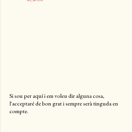
Si sou per aquí i em voleu dir alguna cosa,
l'acceptaré de bon grat i sempre serà tinguda en
P
compte.
u
b
l