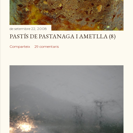
e
n
t
r
de setembre 22, 2008
a
PASTÍS DE PASTANAGA I AMETLLA (8)
d
a
Comparteix
29 comentaris