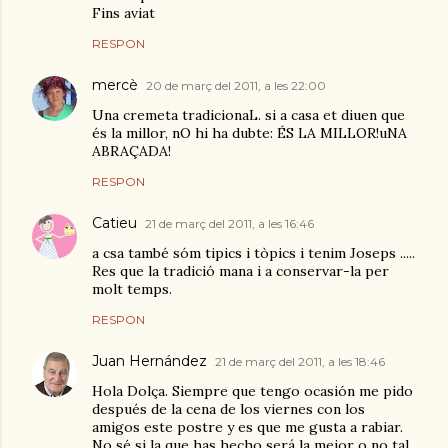
Fins aviat
RESPON
mercè
20 de març del 2011, a les 22:00
Una cremeta tradicionaL. si a casa et diuen que
és la millor, nO hi ha dubte: ÉS LA MILLOR!uNA
ABRAÇADA!
RESPON
Catieu
21 de març del 2011, a les 16:46
a csa també sóm tipics i tòpics i tenim Joseps .....
Res que la tradició mana i a conservar-la per
molt temps.
RESPON
Juan Hernández
21 de març del 2011, a les 18:46
Hola Dolça. Siempre que tengo ocasión me pido
después de la cena de los viernes con los
amigos este postre y es que me gusta a rabiar.
No sé si la que has hecho será la mejor o no tal