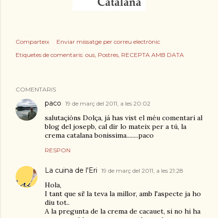
Comparteix
Enviar missatge per correu electrònic
Etiquetes de comentaris:
ous
Postres
RECEPTA AMB DATA
COMENTARIS
paco
19 de març del 2011, a les 20:02
salutaçións Dolça, já has vist el méu comentari al
blog del josepb, cal dir lo mateix per a tú, la
crema catalana bonissima........paco
RESPON
La cuina de l'Eri
19 de març del 2011, a les 21:28
Hola,
I tant que si! la teva la millor, amb l'aspecte ja ho
diu tot..
A la pregunta de la crema de cacauet, si no hi ha