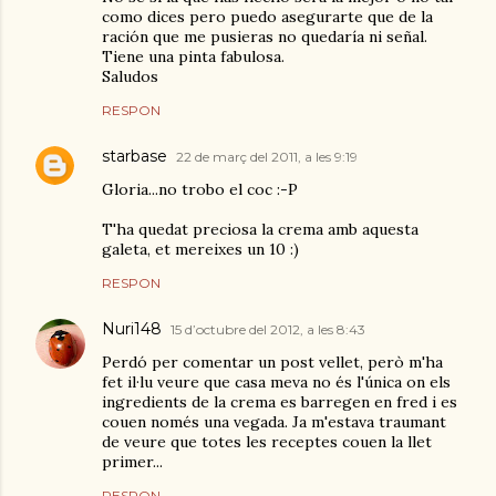
como dices pero puedo asegurarte que de la
ración que me pusieras no quedaría ni señal.
Tiene una pinta fabulosa.
Saludos
RESPON
starbase
22 de març del 2011, a les 9:19
Gloria...no trobo el coc :-P
T'ha quedat preciosa la crema amb aquesta
galeta, et mereixes un 10 :)
RESPON
Nuri148
15 d’octubre del 2012, a les 8:43
Perdó per comentar un post vellet, però m'ha
fet il·lu veure que casa meva no és l'única on els
ingredients de la crema es barregen en fred i es
couen només una vegada. Ja m'estava traumant
de veure que totes les receptes couen la llet
primer...
RESPON