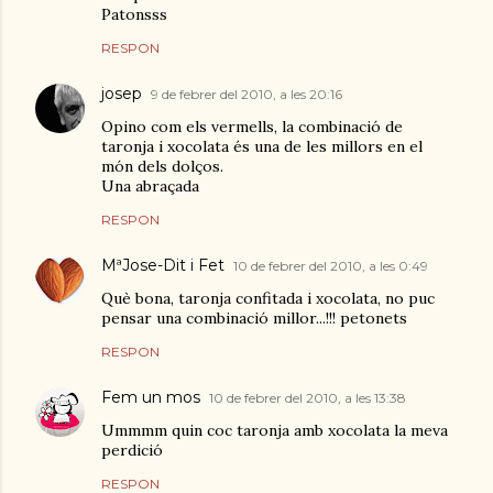
Patonsss
RESPON
josep
9 de febrer del 2010, a les 20:16
Opino com els vermells, la combinació de
taronja i xocolata és una de les millors en el
món dels dolços.
Una abraçada
RESPON
MªJose-Dit i Fet
10 de febrer del 2010, a les 0:49
Què bona, taronja confitada i xocolata, no puc
pensar una combinació millor...!!! petonets
RESPON
Fem un mos
10 de febrer del 2010, a les 13:38
Ummmm quin coc taronja amb xocolata la meva
perdició
RESPON