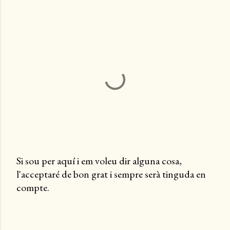
Si sou per aquí i em voleu dir alguna cosa,
l'acceptaré de bon grat i sempre serà tinguda en
P
compte.
u
b
l
i