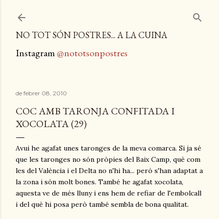
Salta al contingut principal
NO TOT SÓN POSTRES... A LA CUINA
Instagram
@nototsonpostres
de febrer 08, 2010
COC AMB TARONJA CONFITADA I
XOCOLATA (29)
Avui he agafat unes taronges de la meva comarca. Si ja sé
que les taronges no són pròpies del Baix Camp, què com
les del València i el Delta no n'hi ha... però s'han adaptat a
la zona i són molt bones. També he agafat xocolata,
aquesta ve de més lluny i ens hem de refiar de l'embolcall
i del què hi posa però també sembla de bona qualitat.