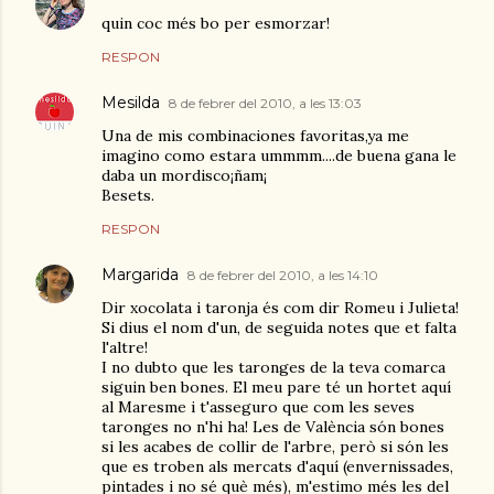
quin coc més bo per esmorzar!
RESPON
Mesilda
8 de febrer del 2010, a les 13:03
Una de mis combinaciones favoritas,ya me
imagino como estara ummmm....de buena gana le
daba un mordisco¡ñam¡
Besets.
RESPON
Margarida
8 de febrer del 2010, a les 14:10
Dir xocolata i taronja és com dir Romeu i Julieta!
Si dius el nom d'un, de seguida notes que et falta
l'altre!
I no dubto que les taronges de la teva comarca
siguin ben bones. El meu pare té un hortet aquí
al Maresme i t'asseguro que com les seves
taronges no n'hi ha! Les de València són bones
si les acabes de collir de l'arbre, però si són les
que es troben als mercats d'aquí (envernissades,
pintades i no sé què més), m'estimo més les del