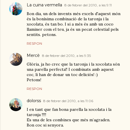
La cuina vermella
8 de febrer del 2010, a les 9:11
Bon dia, un dels invents més excels d'aquest món
és la bonísima combinació de la taronja i la
xocolata, és tan bo. I si a més és amb un coco
llaminer com el teu, ja és un pecat celestial pels
sentits. petons.
RESPON
Mercè
8 de febrer del 2010, a les 9:35
Glòria, ja ho crec que la taronja i la xocolata són
una parella perfecta!! I combinats amb aquest
coc, li han de donar un toc deliciós! :)
Petons!
RESPON
dolorss
8 de febrer del 2010, a les 11:06
I en tant que fan bona parella la xocolata i la
taronja !!!!!
Es una de les combines que més m’agraden.
Bon coc si senyora.