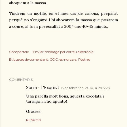
aboquem a la massa.
Tindrem un motlle, en el meu cas de corona, preparat
perquè no s'enganxi i hi abocarem la massa que posarem
a coure, al forn preescalfat a 200º uns 40-45 minuts.
Comparteix
Enviar missatge per correu electrònic
Etiquetes de comentaris:
COC
esmorzars
Postres
COMENTARIS
Sonia - L'Exquisit
8 de febrer del 2010, a les 8:28
Una parella molt bona, aquesta xocolata i
taronja...m'ho apunto!
Gracies,
RESPON