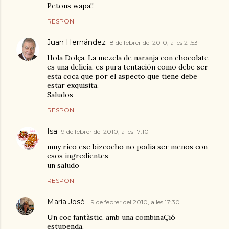
Petons wapa!!
RESPON
Juan Hernández
8 de febrer del 2010, a les 21:53
Hola Dolça. La mezcla de naranja con chocolate
es una delicia, es pura tentación como debe ser
esta coca que por el aspecto que tiene debe
estar exquisita.
Saludos
RESPON
Isa
9 de febrer del 2010, a les 17:10
muy rico ese bizcocho no podia ser menos con
esos ingredientes
un saludo
RESPON
María José
9 de febrer del 2010, a les 17:30
Un coc fantàstic, amb una combinaÇió
estupenda.