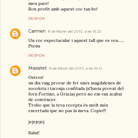
meu pare!
Bon profit amb aquest coc tan bo!
RESPON
Carmen
8 de febrer del 2010, a les 16:25
Un coc espectacular i aquest tall que es veu.......
Ptons
RESPON
Massitet
8 de febrer del 2010, a les 16:41
Ostres!
un dia vaig provar de fer unes magdalenes de
xocolota i taronja confitada (n'havia provat del
forn Fortino, a Gràcia) però no em van acabar
de convèncer.
Trobo que la teva recepta és molt més
encertada que no pas la meva. Copio!!!
jejejejej
Salut!