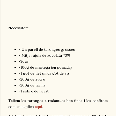
Necessitem:
- Un parell de taronges grosses
- Mitja rajola de xocolata 70%
-3ous
-100g de mantega (en pomada)
-1 got de llet (mida got de vi)
-200g de sucre
-200g de farina
-1 sobre de llevat
Tallem les taronges a rodantxes ben fines i les confitem
com us explico
aquí
.