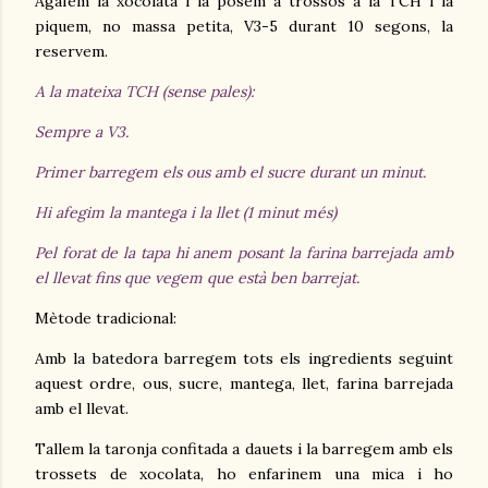
Agafem la xocolata i la posem a trossos a la TCH i la
piquem, no massa petita, V3-5 durant 10 segons, la
reservem.
A la mateixa TCH (sense pales):
Sempre a V3.
Primer barregem els ous amb el sucre durant un minut.
Hi afegim la mantega i la llet (1 minut més)
Pel forat de la tapa hi anem posant la farina barrejada amb
el llevat fins que vegem que està ben barrejat.
Mètode tradicional:
Amb la batedora barregem tots els ingredients seguint
aquest ordre, ous, sucre, mantega, llet, farina barrejada
amb el llevat.
Tallem la taronja confitada a dauets i la barregem amb els
trossets de xocolata, ho enfarinem una mica i ho