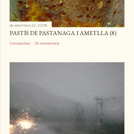
n
t
r
de setembre 22, 2008
a
PASTÍS DE PASTANAGA I AMETLLA (8)
d
a
Comparteix
29 comentaris