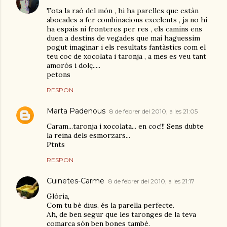
Tota la raó del món , hi ha parelles que estàn
abocades a fer combinacions excelents , ja no hi
ha espais ni fronteres per res , els camins ens
duen a destins de vegades que mai haguessim
pogut imaginar i els resultats fantàstics com el
teu coc de xocolata i taronja , a mes es veu tant
amorós i dolç.....
petons
RESPON
Marta Padenous
8 de febrer del 2010, a les 21:05
Caram...taronja i xocolata... en coc!!! Sens dubte
la reina dels esmorzars...
Ptnts
RESPON
Cuinetes-Carme
8 de febrer del 2010, a les 21:17
Glòria,
Com tu bé dius, és la parella perfecte.
Ah, de ben segur que les taronges de la teva
comarca són ben bones també.