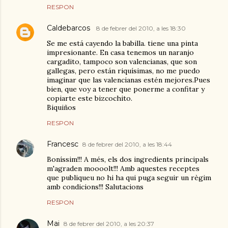
RESPON
Caldebarcos
8 de febrer del 2010, a les 18:30
Se me está cayendo la babilla. tiene una pinta
impresionante. En casa tenemos un naranjo
cargadito, tampoco son valencianas, que son
gallegas, pero están riquísimas, no me puedo
imaginar que las valencianas estén mejores.Pues
bien, que voy a tener que ponerme a confitar y
copiarte este bizcochito.
Biquiños
RESPON
Francesc
8 de febrer del 2010, a les 18:44
Boníssim!!! A més, els dos ingredients principals
m'agraden moooolt!!! Amb aquestes receptes
que publiqueu no hi ha qui puga seguir un règim
amb condicions!!! Salutacions
RESPON
Mai
8 de febrer del 2010, a les 20:37