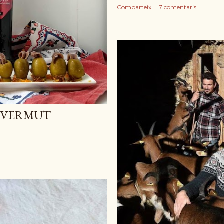
Comparteix
7 comentaris
E VERMUT