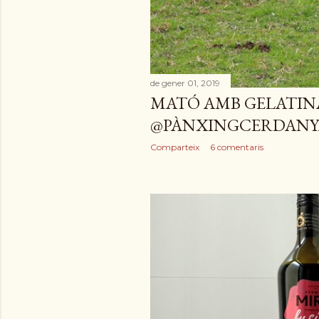
de gener 01, 2019
MATÓ AMB GELATINA
@PÀNXINGCERDANY
Comparteix
6 comentaris