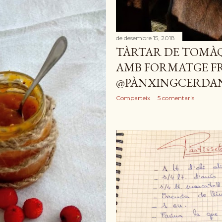
de desembre 15, 2018
TÀRTAR DE TOMÀ
AMB FORMATGE F
@PÀNXINGCERDA
Comparteix
5 comentaris