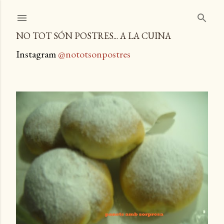
Salta al contingut principal
NO TOT SÓN POSTRES... A LA CUINA
Instagram
@nototsonpostres
E
n
t
r
a
d